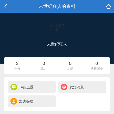
末世纪狂人的资料
点击重新加
载
末世纪狂人
3
0
0
0
积分
原力
水晶
共和国币
Ta的主题
发短消息
加为好友