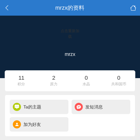
mrzx的资料
点击重新加
载
mrzx
11
2
0
0
积分
原力
水晶
共和国币
Ta的主题
发短消息
加为好友