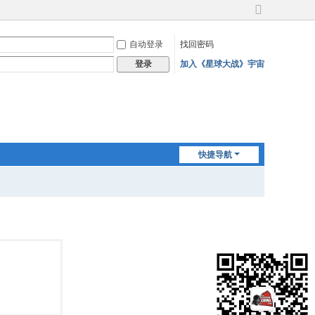
切
换
自动登录
找回密码
到
宽
加入《星球大战》宇宙
登录
版
快捷导航