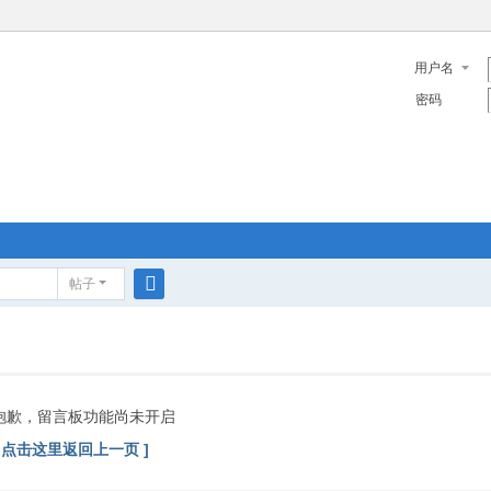
用户名
密码
帖子
搜
索
抱歉，留言板功能尚未开启
[ 点击这里返回上一页 ]