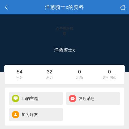
洋葱骑士x的资料
点击重新加
载
洋葱骑士x
54
32
0
0
积分
原力
水晶
共和国币
Ta的主题
发短消息
加为好友