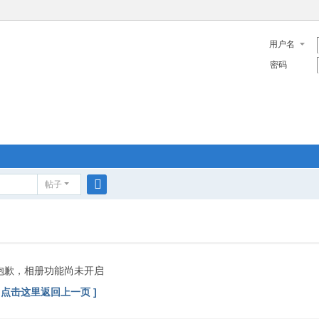
用户名
密码
帖子
搜
索
抱歉，相册功能尚未开启
[ 点击这里返回上一页 ]