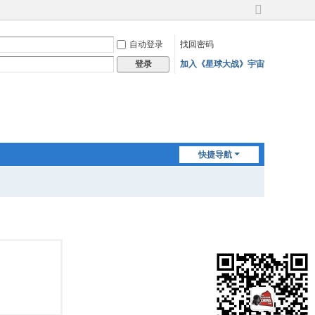
切
换
自动登录
找回密码
到
宽
加入《星球大战》宇宙
登录
版
快捷导航