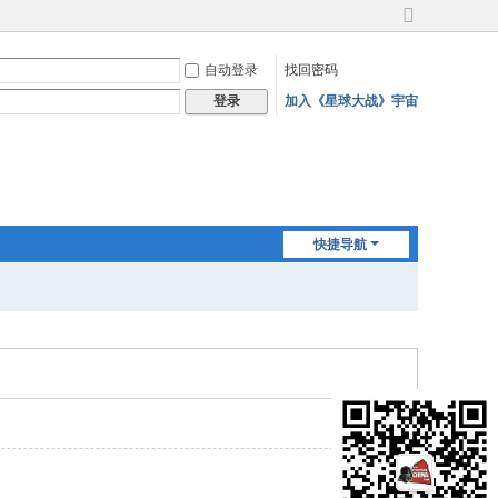
切
换
自动登录
找回密码
到
宽
加入《星球大战》宇宙
登录
版
快捷导航