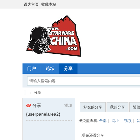
设为首页
收藏本站
门户
论坛
分享
›
分享
星
分享
添加
好友的分享
我的分享
随
球
{userpanelarea2}
大
按类型查看:
全部
|
网址
|
视频
|
战
现在还没分享
中