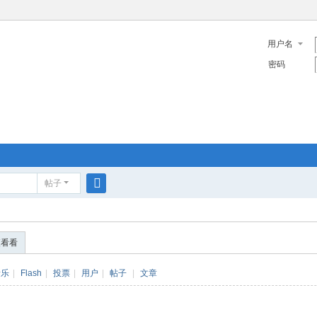
用户名
密码
帖子
搜
索
便看看
音乐
|
Flash
|
投票
|
用户
|
帖子
|
文章