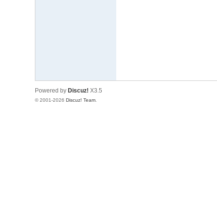
文
网
St
ar
W
ar
Powered by
Discuz!
X3.5
s
© 2001-2026
Discuz! Team
.
C
hi
na