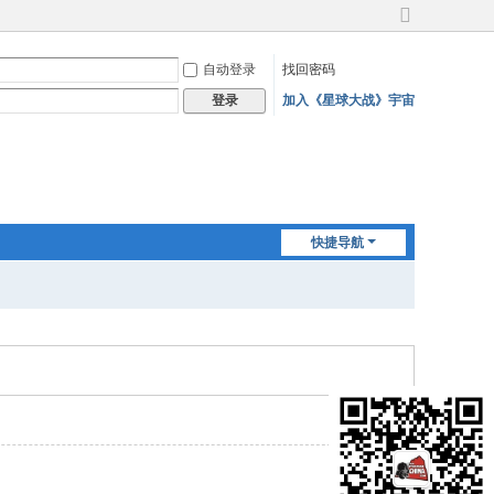
切
换
自动登录
找回密码
到
宽
加入《星球大战》宇宙
登录
版
快捷导航