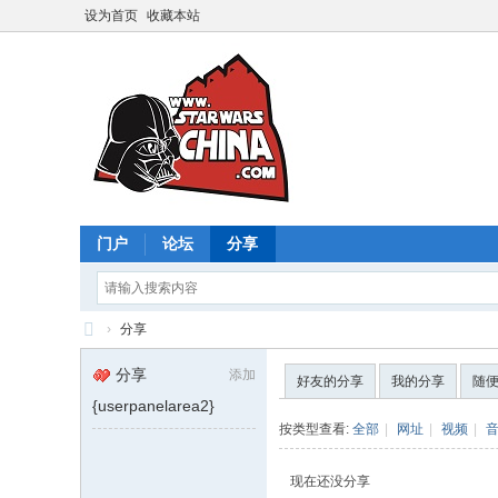
设为首页
收藏本站
门户
论坛
分享
›
分享
星
分享
添加
好友的分享
我的分享
随
球
{userpanelarea2}
大
按类型查看:
全部
|
网址
|
视频
|
战
现在还没分享
中