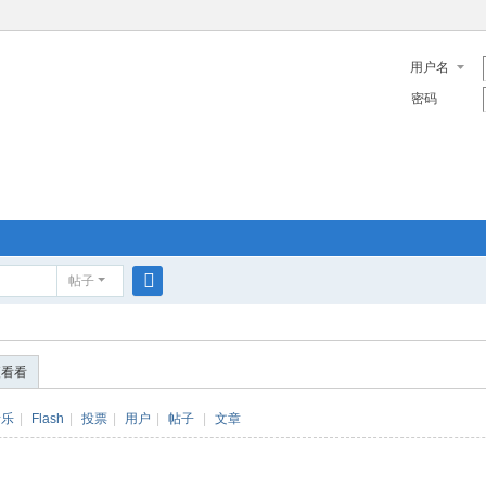
用户名
密码
帖子
搜
索
便看看
音乐
|
Flash
|
投票
|
用户
|
帖子
|
文章