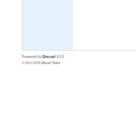
文
网
St
ar
W
ar
Powered by
Discuz!
X3.5
s
© 2001-2026
Discuz! Team
.
C
hi
na