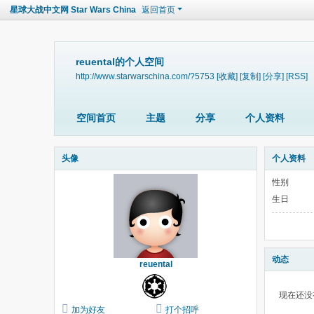
星球大战中文网 Star Wars China
返回首页
reuental的个人空间
http://www.starwarschina.com/?5753
[收藏]
[复制]
[分享]
[RSS]
空间首页
主题
分享
个人资料
头像
个人资料
性别
生日
动态
reuental
现在还没
加为好友
打个招呼