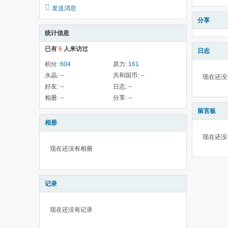
发送消息
分享
统计信息
已有
6
人来访过
日志
积分:
604
原力:
161
水晶:
--
共和国币:
--
现在还没
好友:
--
日志:
--
相册:
--
分享:
--
留言板
相册
现在还没
现在还没有相册
记录
现在还没有记录