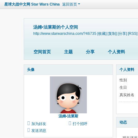
星球大战中文网 Star Wars China
返回首页
汤姆•法莱斯的个人空间
http://www.starwarschina.com/?46735
[收藏]
[复制]
[分享]
[RSS]
空间首页
主题
分享
个人资料
头像
个人资料
性别
生日
真实姓名
汤姆•法莱斯
动态
加为好友
打个招呼
发送消息