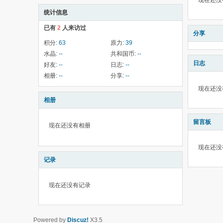
现在还没
统计信息
已有
2
人来访过
分享
积分:
63
原力:
39
水晶:
--
共和国币:
--
日志
好友:
--
日志:
--
相册:
--
分享:
--
现在还没
相册
留言板
现在还没有相册
现在还没
记录
现在还没有记录
Powered by
Discuz!
X3.5