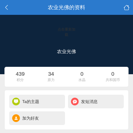
农业光佛的资料
点击重新加
载
农业光佛
439
34
0
0
积分
原力
水晶
共和国币
Ta的主题
发短消息
加为好友