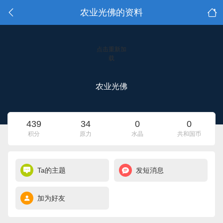
农业光佛的资料
点击重新加
载
农业光佛
439
34
0
0
积分
原力
水晶
共和国币
Ta的主题
发短消息
加为好友