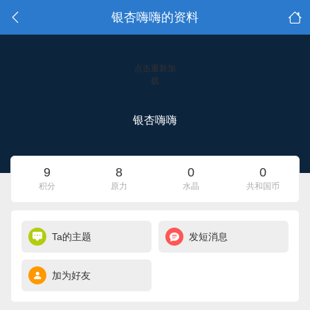
银杏嗨嗨的资料
点击重新加
载
银杏嗨嗨
9
8
0
0
积分
原力
水晶
共和国币
Ta的主题
发短消息
加为好友