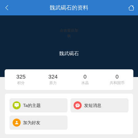
魏武碣石的资料
点击重新加
载
魏武碣石
325
324
0
0
积分
原力
水晶
共和国币
Ta的主题
发短消息
加为好友