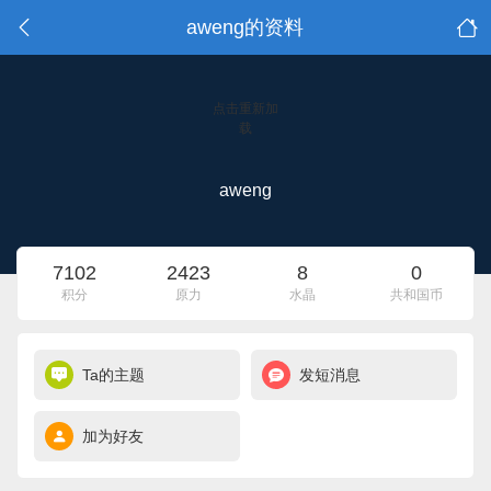
aweng的资料
点击重新加
载
aweng
7102
2423
8
0
积分
原力
水晶
共和国币
Ta的主题
发短消息
加为好友