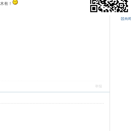
有木有！
举报