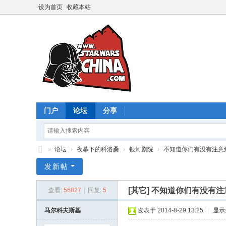
设为首页
收藏本站
门户
论坛
分享
»
论坛
›
夜幕下的科洛桑
›
银河剧院
›
不知道你们有没有注意到，
星
发新帖
球
[其它]
不知道你们有没有注意
查看:
56827
|
回复:
5
大
战
马尔科夫斯基
发表于 2014-8-29 13:25
|
显示
中