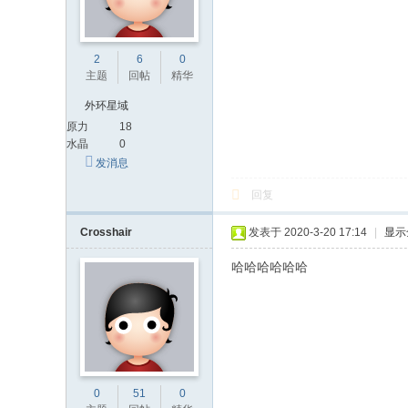
2
6
0
主题
回帖
精华
外环星域
原力
18
水晶
0
发消息
回复
Crosshair
发表于 2020-3-20 17:14
|
显示
哈哈哈哈哈哈
0
51
0