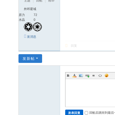
主题
回帖
精华
外环星域
原力
72
水晶
0
发消息
回复
发新帖
回帖后跳转到最后
发表回复