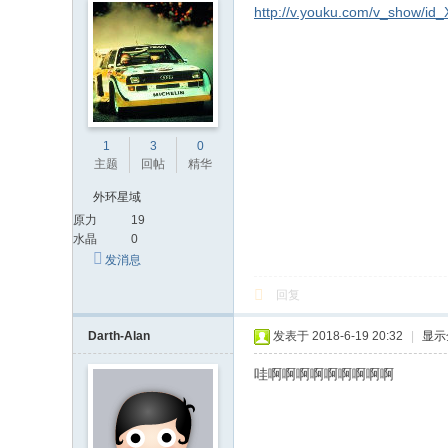
http://v.youku.com/v_show/id_
文
网
St
ar
W
1
3
0
主题
回帖
精华
ar
s
外环星域
原力
19
C
水晶
0
hi
发消息
na
回复
Darth-Alan
发表于 2018-6-19 20:32
|
显示
哇啊啊啊啊啊啊啊啊啊