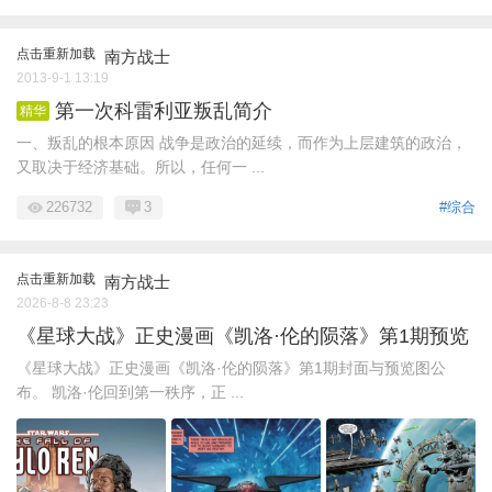
点击重新加载
南方战士
2013-9-1 13:19
第一次科雷利亚叛乱简介
精华
一、叛乱的根本原因 战争是政治的延续，而作为上层建筑的政治，
又取决于经济基础。所以，任何一 ...
226732
3
#综合
点击重新加载
南方战士
2026-8-8 23:23
《星球大战》正史漫画《凯洛·伦的陨落》第1期预览
《星球大战》正史漫画《凯洛·伦的陨落》第1期封面与预览图公
布。 凯洛·伦回到第一秩序，正 ...