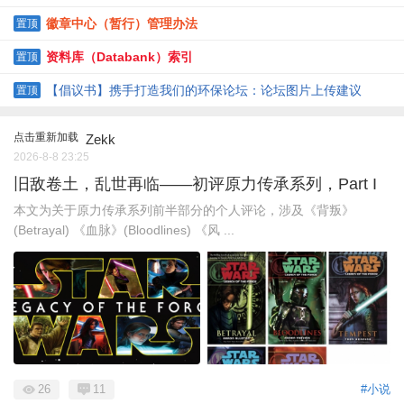
徽章中心（暂行）管理办法
置顶
资料库（Databank）索引
置顶
【倡议书】携手打造我们的环保论坛：论坛图片上传建议
置顶
点击重新加载
Zekk
2026-8-8 23:25
旧敌卷土，乱世再临——初评原力传承系列，Part I
本文为关于原力传承系列前半部分的个人评论，涉及《背叛》
(Betrayal) 《血脉》(Bloodlines) 《风 ...
26
11
#小说