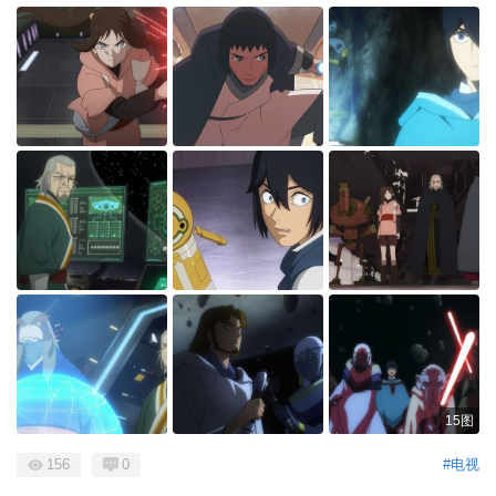
15图
156
0
#电视