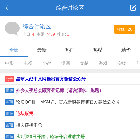
综合讨论区
综合讨论区
收藏
+26
今日:
4
主题:
7469
排名:
1
全部
最新
热门
热帖
精华
电影
电视
小说
漫画
文献
游戏
实物
星球大战中文网推出官方微信公众号
公告
外乡人夜总会顾客登记簿（请勿灌水、跑题）
置顶
论坛QQ群、MSN群、官方新浪微博和官方微信公众号
置顶
论坛版规
置顶
相关链接汇总
置顶
从7月20日开始，论坛开启邀请注册
置顶