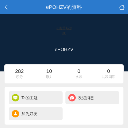
ePOHZV的资料
点击重新加
载
ePOHZV
282
10
0
0
积分
原力
水晶
共和国币
Ta的主题
发短消息
加为好友