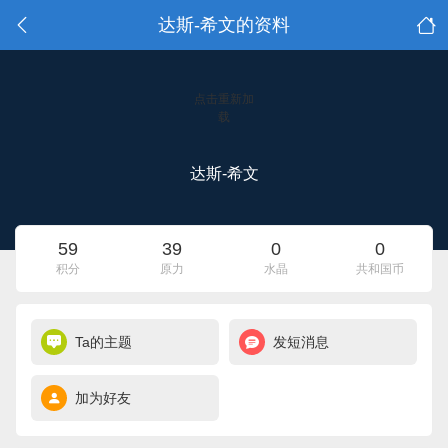
达斯-希文的资料
点击重新加
载
达斯-希文
59
39
0
0
积分
原力
水晶
共和国币
Ta的主题
发短消息
加为好友