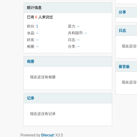
统计信息
分享
已有
6
人来访过
积分:
1
原力:
--
日志
水晶:
--
共和国币:
--
好友:
--
日志:
--
现在还没
相册:
--
分享:
--
相册
留言板
现在还没有相册
现在还没
记录
现在还没有记录
Powered by
Discuz!
X3.5