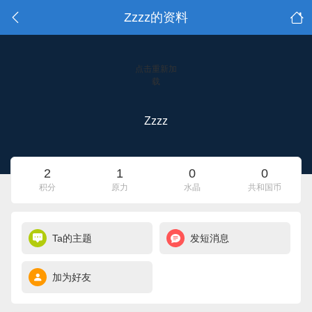
Zzzz的资料
点击重新加
载
Zzzz
2
1
0
0
积分
原力
水晶
共和国币
Ta的主题
发短消息
加为好友