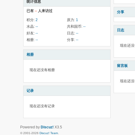
统计信息
已有
--
人来访过
分享
积分:
2
原力:
1
水晶:
--
共和国币:
--
日志
好友:
--
日志:
--
相册:
--
分享:
--
现在还没
相册
留言板
现在还没有相册
现在还没
记录
现在还没有记录
Powered by
Discuz!
X3.5
© 2001-2026
Discuz! Team
.