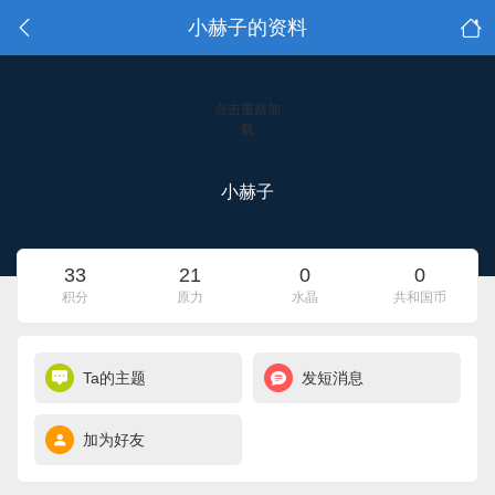
小赫子的资料
点击重新加
载
小赫子
33
21
0
0
积分
原力
水晶
共和国币
Ta的主题
发短消息
加为好友