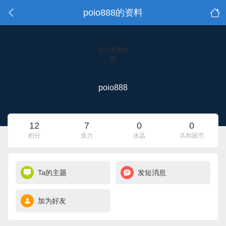
poio888的资料
点击重新加
载
poio888
12
7
0
0
积分
原力
水晶
共和国币
Ta的主题
发短消息
加为好友