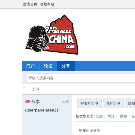
设为首页
收藏本站
门户
论坛
分享
›
分享
星
分享
添加
好友的分享
我的分享
随
球
{userpanelarea2}
大
按类型查看:
全部
|
网址
|
视频
|
战
现在还没分享
中