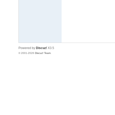
文
网
St
ar
W
ar
Powered by
Discuz!
X3.5
s
© 2001-2026
Discuz! Team
.
C
hi
na