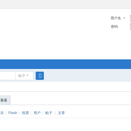
用户名
密码
帖子
搜
索
便看看
音乐
|
Flash
|
投票
|
用户
|
帖子
|
文章