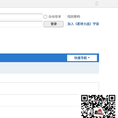
切
换
自动登录
找回密码
到
宽
加入《星球大战》宇宙
登录
版
快捷导航