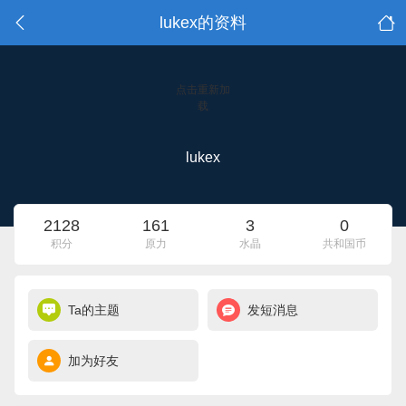
lukex的资料
点击重新加
载
lukex
2128
161
3
0
积分
原力
水晶
共和国币
Ta的主题
发短消息
加为好友