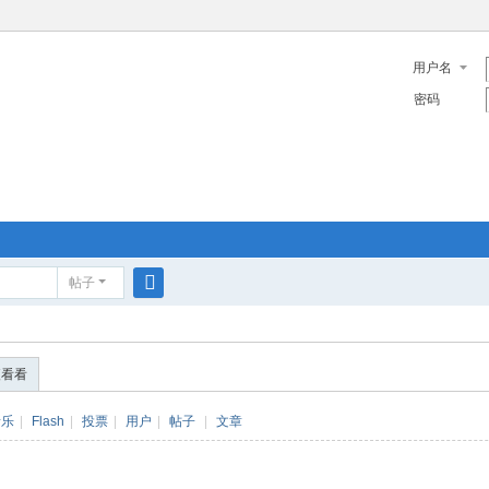
用户名
密码
帖子
搜
索
便看看
音乐
|
Flash
|
投票
|
用户
|
帖子
|
文章