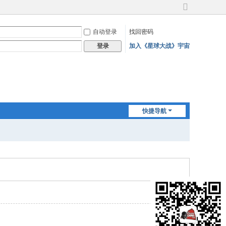
切
换
自动登录
找回密码
到
宽
加入《星球大战》宇宙
登录
版
快捷导航