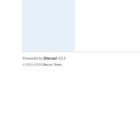
文
网
St
ar
W
ar
Powered by
Discuz!
X3.5
s
© 2001-2026
Discuz! Team
.
C
hi
na