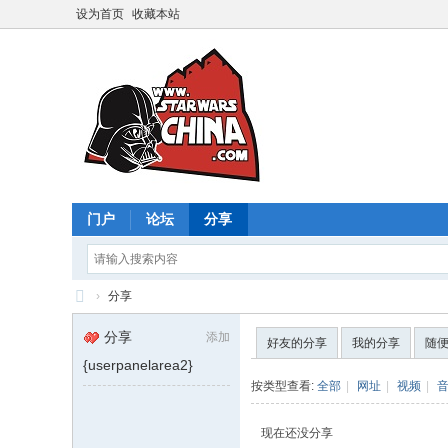
设为首页
收藏本站
门户
论坛
分享
›
分享
星
分享
添加
好友的分享
我的分享
随
球
{userpanelarea2}
大
按类型查看:
全部
|
网址
|
视频
|
战
现在还没分享
中