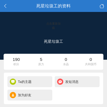
死星垃圾工的资料
点击重新加
载
死星垃圾工
190
5
0
0
积分
原力
水晶
共和国币
Ta的主题
发短消息
加为好友