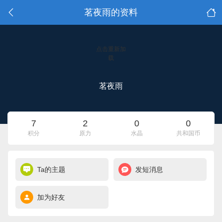
茗夜雨的资料
点击重新加
载
茗夜雨
7
2
0
0
积分
原力
水晶
共和国币
Ta的主题
发短消息
加为好友