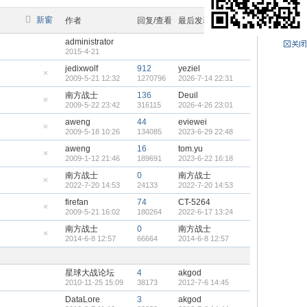
新窗
作者
回复/查看
最后发表
administrator
2015-4-21
jedixwolf
912
yeziel
2009-5-21 12:32
1270796
2026-7-14 22:31
隐
藏
南方战士
136
Deuil
置
2009-5-22 23:42
316115
2026-4-26 23:01
顶
隐
帖
藏
aweng
44
eviewei
置
2009-5-18 10:26
134085
2023-6-29 22:48
顶
隐
帖
藏
aweng
16
tom.yu
置
2009-1-12 21:46
189691
2023-6-22 16:18
顶
隐
帖
藏
南方战士
0
南方战士
置
2022-7-20 14:53
24133
2022-7-20 14:53
顶
隐
帖
藏
firefan
74
CT-5264
置
2009-5-21 16:02
180264
2022-6-17 13:24
顶
隐
帖
藏
南方战士
0
南方战士
置
2014-6-8 12:57
66664
2014-6-8 12:57
顶
隐
帖
藏
置
顶
星球大战论坛
4
akgod
帖
2010-11-25 15:09
38173
2012-7-6 14:45
DataLore
3
akgod