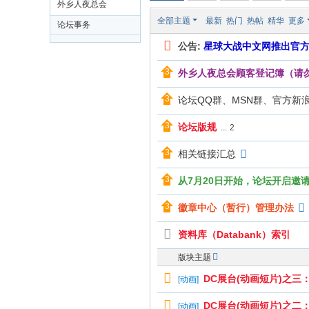
外乡人夜总会
文
全部主题
最新
热门
热帖
精华
更多
论坛事务
网
公告:
星球大战中文网推出官
St
外乡人夜总会顾客登记簿（请
ar
W
论坛QQ群、MSN群、官方新
ar
论坛版规
...
2
s
相关链接汇总
C
hi
从7月20日开始，论坛开启邀
na
徽章中心（暂行）管理办法
资料库（Databank）索引
版块主题
DC展台(动画短片)之三：绿箭
[
动画
]
DC展台(动画短片)之二：乔
[
动画
]