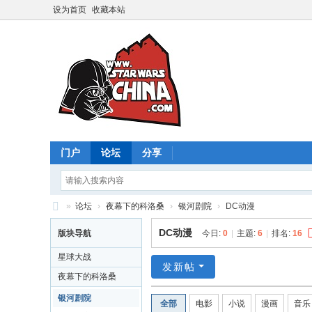
设为首页
收藏本站
门户
论坛
分享
»
论坛
›
夜幕下的科洛桑
›
银河剧院
›
DC动漫
星
DC动漫
版块导航
今日:
0
|
主题:
6
|
排名:
16
球
星球大战
大
发新帖
夜幕下的科洛桑
战
银河剧院
全部
电影
小说
漫画
音乐
中