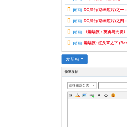
DC展台(动画短片)之一：幽灵
[
动画
]
DC展台(动画短片)之四
[
动画
]
《蝙蝠侠：英勇与无畏》Batma
[
动画
]
蝙蝠侠: 红头罩之下 (Batma
[
动画
]
发新帖
快速发帖
选择主题分类