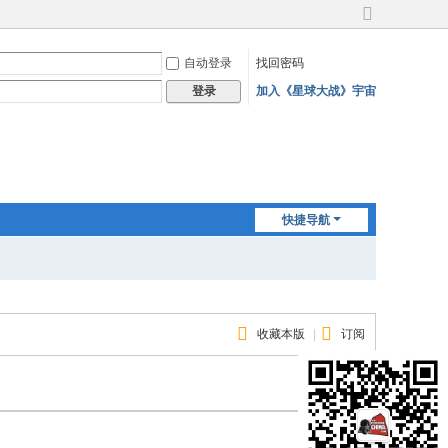
切
换
自动登录
找回密码
到
宽
加入《星球大战》宇宙
登录
版
快捷导航
收藏本版
|
订阅
返 回