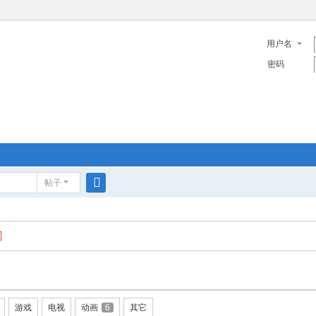
用户名
密码
帖子
搜
索
游戏
电视
动画
6
其它