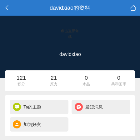
davidxiao的资料
点击重新加
载
davidxiao
121
21
0
0
积分
原力
水晶
共和国币
Ta的主题
发短消息
加为好友