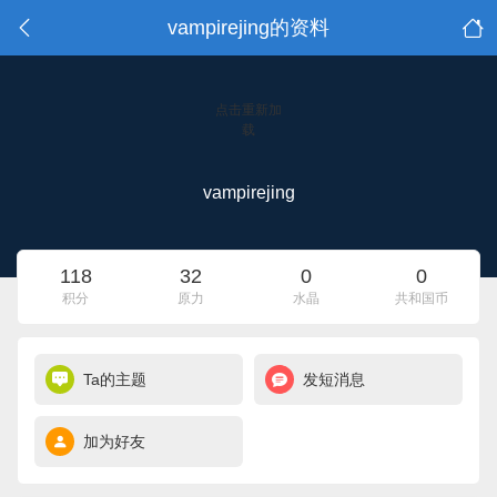
vampirejing的资料
点击重新加
载
vampirejing
118
32
0
0
积分
原力
水晶
共和国币
Ta的主题
发短消息
加为好友