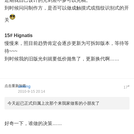
近期我自己设计的光剑差不多可以完稿。
到时候问问制作方，是否可以做成触摸式或指纹识别式的开
关
15#
Hignatis
慢慢来，照目前趋势肯定会逐步更新为可拆卸版本，等待等
待~~~
到时候我的旧版光剑就要低价抛售了，更新换代啊……
点击重新加载
aweng
#
17
2010-9-15 20:14
今天起已正式归属上次那个来我家做客的小朋友了
好奇一下，谁做的决策……