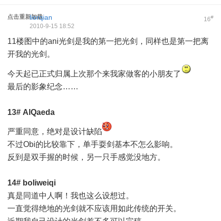
点击重新加载
liorqian
#
16
2010-9-15 18:52
11楼图中的ani光剑是我的第一把光剑，同样也是第一把离
开我的光剑。
今天起已正式归属上次那个来我家做客的小朋友了
最后的影象纪念……
13#
AlQaeda
严重同意，绝对是设计缺陷
不过Obi的比较靠下，单手耍剑基本不怎么影响。
反到是双手握的时候，另一只手感觉没地方。
14#
boliweiqi
真是同道中人啊！我也这么设想过。
一直觉得绝地的光剑就不应该用如此传统的开关。