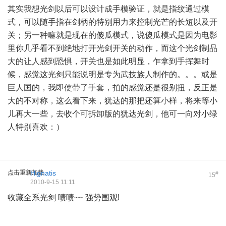
其实我想光剑以后可以设计成手模验证，就是指纹通过模
式，可以随手指在剑柄的特别用力来控制光芒的长短以及开
关；另一种嘛就是现在的傻瓜模式，说傻瓜模式是因为电影
里你几乎看不到绝地打开光剑开关的动作，而这个光剑制品
大的让人感到恐惧，开关也是如此明显，乍拿到手挥舞时
候，感觉这光剑只能说明是专为武技族人制作的。。。或是
巨人国的，我即使带了手套，拍的感觉还是很别扭，反正是
大的不对称，这么看下来，犹达的那把还算小样，将来等小
儿再大一些，去收个可拆卸版的犹达光剑，他可一向对小绿
人特别喜欢：）
点击重新加载
Hignatis
#
15
2010-9-15 11:11
收藏全系光剑 啧啧~~ 强势围观!