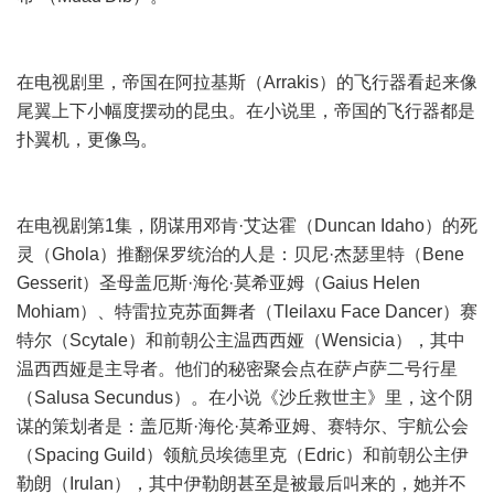
在电视剧里，帝国在阿拉基斯（Arrakis）的飞行器看起来像
尾翼上下小幅度摆动的昆虫。在小说里，帝国的飞行器都是
扑翼机，更像鸟。
在电视剧第1集，阴谋用邓肯·艾达霍（Duncan Idaho）的死
灵（Ghola）推翻保罗统治的人是：贝尼·杰瑟里特（Bene
Gesserit）圣母盖厄斯·海伦·莫希亚姆（Gaius Helen
Mohiam）、特雷拉克苏面舞者（Tleilaxu Face Dancer）赛
特尔（Scytale）和前朝公主温西西娅（Wensicia），其中
温西西娅是主导者。他们的秘密聚会点在萨卢萨二号行星
（Salusa Secundus）。在小说《沙丘救世主》里，这个阴
谋的策划者是：盖厄斯·海伦·莫希亚姆、赛特尔、宇航公会
（Spacing Guild）领航员埃德里克（Edric）和前朝公主伊
勒朗（Irulan），其中伊勒朗甚至是被最后叫来的，她并不