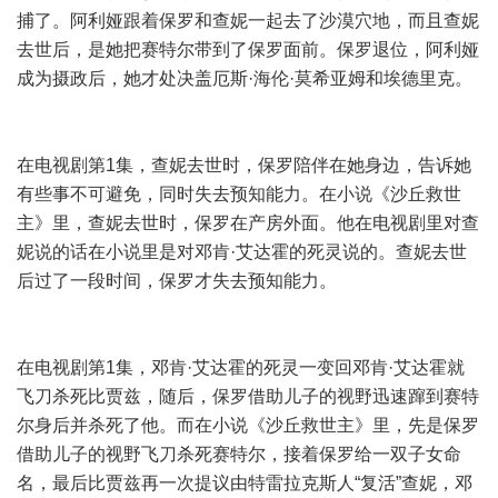
捕了。阿利娅跟着保罗和查妮一起去了沙漠穴地，而且查妮
去世后，是她把赛特尔带到了保罗面前。保罗退位，阿利娅
成为摄政后，她才处决盖厄斯·海伦·莫希亚姆和埃德里克。
在电视剧第1集，查妮去世时，保罗陪伴在她身边，告诉她
有些事不可避免，同时失去预知能力。在小说《沙丘救世
主》里，查妮去世时，保罗在产房外面。他在电视剧里对查
妮说的话在小说里是对邓肯·艾达霍的死灵说的。查妮去世
后过了一段时间，保罗才失去预知能力。
在电视剧第1集，邓肯·艾达霍的死灵一变回邓肯·艾达霍就
飞刀杀死比贾兹，随后，保罗借助儿子的视野迅速蹿到赛特
尔身后并杀死了他。而在小说《沙丘救世主》里，先是保罗
借助儿子的视野飞刀杀死赛特尔，接着保罗给一双子女命
名，最后比贾兹再一次提议由特雷拉克斯人“复活”查妮，邓