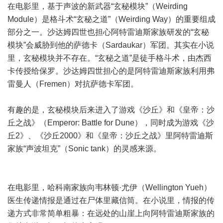
在电影里，基于声波的新武器“玄秘模块”（Weirding
Module）是格斗术“玄秘之道”（Weirding Way）的重要组成
部分之一。沙达姆四世也担心阿特雷迪斯家族研发的“玄秘
模块”会威胁到他的萨德卡（Sardaukar）军团。其实在小说
里，玄秘模块并不存在。“玄秘之道”是徒手格斗术，由杰西
卡传授给保罗。沙达姆四世担心的是阿特雷迪斯家族利用弗
雷曼人（Fremen）对抗萨德卡军团。
有趣的是，玄秘模块后来进入了游戏《沙丘》和《皇帝：沙
丘之战》（Emperor: Battle for Dune），同时成为游戏《沙
丘2》、《沙丘2000》和《皇帝：沙丘之战》里阿特雷迪斯
家族“声波坦克”（Sonic tank）的灵感来源。
在电影里，哈科南家族向韦林顿·尤伊（Wellington Yueh）
医生传递情报是通过在尸体里藏信筒。在小说里，情报的传
递方式非常简单粗暴：在远处的山崖上向阿特雷迪斯家族的