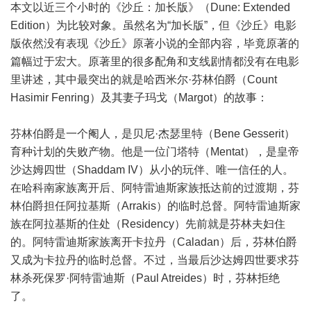
本文以近三个小时的《沙丘：加长版》（Dune: Extended
Edition）为比较对象。虽然名为“加长版”，但《沙丘》电影
版依然没有表现《沙丘》原著小说的全部内容，毕竟原著的
篇幅过于宏大。原著里的很多配角和支线剧情都没有在电影
里讲述，其中最突出的就是哈西米尔·芬林伯爵（Count
Hasimir Fenring）及其妻子玛戈（Margot）的故事：
芬林伯爵是一个阉人，是贝尼·杰瑟里特（Bene Gesserit）
育种计划的失败产物。他是一位门塔特（Mentat），是皇帝
沙达姆四世（Shaddam IV）从小的玩伴、唯一信任的人。
在哈科南家族离开后、阿特雷迪斯家族抵达前的过渡期，芬
林伯爵担任阿拉基斯（Arrakis）的临时总督。阿特雷迪斯家
族在阿拉基斯的住处（Residency）先前就是芬林夫妇住
的。阿特雷迪斯家族离开卡拉丹（Caladan）后，芬林伯爵
又成为卡拉丹的临时总督。不过，当最后沙达姆四世要求芬
林杀死保罗·阿特雷迪斯（Paul Atreides）时，芬林拒绝
了。