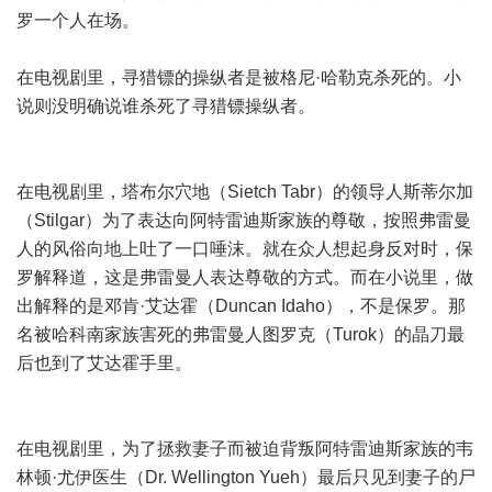
罗一个人在场。
在电视剧里，寻猎镖的操纵者是被格尼·哈勒克杀死的。小
说则没明确说谁杀死了寻猎镖操纵者。
在电视剧里，塔布尔穴地（Sietch Tabr）的领导人斯蒂尔加
（Stilgar）为了表达向阿特雷迪斯家族的尊敬，按照弗雷曼
人的风俗向地上吐了一口唾沫。就在众人想起身反对时，保
罗解释道，这是弗雷曼人表达尊敬的方式。而在小说里，做
出解释的是邓肯·艾达霍（Duncan Idaho），不是保罗。那
名被哈科南家族害死的弗雷曼人图罗克（Turok）的晶刀最
后也到了艾达霍手里。
在电视剧里，为了拯救妻子而被迫背叛阿特雷迪斯家族的韦
林顿·尤伊医生（Dr. Wellington Yueh）最后只见到妻子的尸