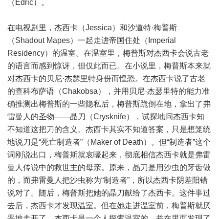
（Edric）。
在电视剧里，杰西卡（Jessica）和沙道特·梅普斯
（Shadout Mapes）一起走进帝国住处（Imperial
Residency）的温室。在温室里，梅普斯对杰西卡会说古老
的语言而感到惊讶，但仅此而已。在小说里，梅普斯本来就
对杰西卡的贝尼·杰瑟里特身份而惶恐。在杰西卡说了古老
的查科布萨语（Chakobsa），并用贝尼·杰瑟里特的能力准
确推测出梅普斯的一些隐私后，梅普斯跪倒在地，拿出了弗
雷曼人的圣物——晶刀（Crysknife），试探地问杰西卡知
不知道这把刀的含义。杰西卡其实不知道答案，只是想笼统
地说刀是“死亡制造者”（Maker of Death）。但“制造者”这个
词刚说出口，梅普斯就哀嚎起来，彻底相信杰西卡就是弗雷
曼人传说中的救世主的母亲。原来，晶刀是用沙虫的牙齿做
的，而弗雷曼人把沙虫称为“制造者”，所以杰西卡阴差阳错
说对了。随后，梅普斯把她的晶刀献给了杰西卡。这件事过
去后，杰西卡才发现温室。但在她走进温室前，梅普斯就厌
恶地走开了。杰西卡是一个人探索温室的，并在里面发现了