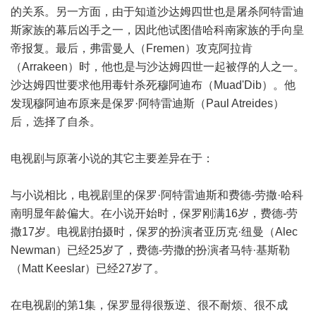
的关系。另一方面，由于知道沙达姆四世也是屠杀阿特雷迪
斯家族的幕后凶手之一，因此他试图借哈科南家族的手向皇
帝报复。最后，弗雷曼人（Fremen）攻克阿拉肯
（Arrakeen）时，他也是与沙达姆四世一起被俘的人之一。
沙达姆四世要求他用毒针杀死穆阿迪布（Muad'Dib）。他
发现穆阿迪布原来是保罗·阿特雷迪斯（Paul Atreides）
后，选择了自杀。
电视剧与原著小说的其它主要差异在于：
与小说相比，电视剧里的保罗·阿特雷迪斯和费德-劳撒·哈科
南明显年龄偏大。在小说开始时，保罗刚满16岁，费德-劳
撒17岁。电视剧拍摄时，保罗的扮演者亚历克·纽曼（Alec
Newman）已经25岁了，费德-劳撒的扮演者马特·基斯勒
（Matt Keeslar）已经27岁了。
在电视剧的第1集，保罗显得很叛逆、很不耐烦、很不成