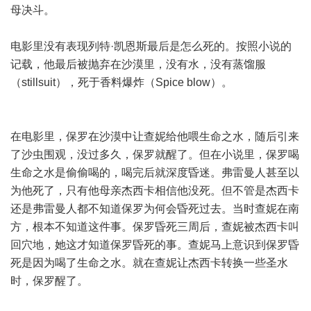
母决斗。
电影里没有表现列特·凯恩斯最后是怎么死的。按照小说的
记载，他最后被抛弃在沙漠里，没有水，没有蒸馏服
（stillsuit），死于香料爆炸（Spice blow）。
在电影里，保罗在沙漠中让查妮给他喂生命之水，随后引来
了沙虫围观，没过多久，保罗就醒了。但在小说里，保罗喝
生命之水是偷偷喝的，喝完后就深度昏迷。弗雷曼人甚至以
为他死了，只有他母亲杰西卡相信他没死。但不管是杰西卡
还是弗雷曼人都不知道保罗为何会昏死过去。当时查妮在南
方，根本不知道这件事。保罗昏死三周后，查妮被杰西卡叫
回穴地，她这才知道保罗昏死的事。查妮马上意识到保罗昏
死是因为喝了生命之水。就在查妮让杰西卡转换一些圣水
时，保罗醒了。