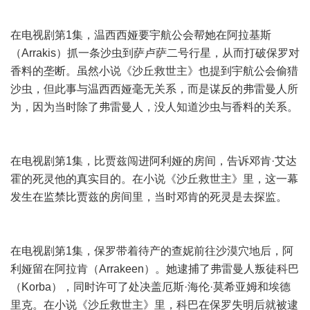
在电视剧第1集，温西西娅要宇航公会帮她在阿拉基斯
（Arrakis）抓一条沙虫到萨卢萨二号行星，从而打破保罗对
香料的垄断。虽然小说《沙丘救世主》也提到宇航公会偷猎
沙虫，但此事与温西西娅毫无关系，而是谋反的弗雷曼人所
为，因为当时除了弗雷曼人，没人知道沙虫与香料的关系。
在电视剧第1集，比贾兹闯进阿利娅的房间，告诉邓肯·艾达
霍的死灵他的真实目的。在小说《沙丘救世主》里，这一幕
发生在监禁比贾兹的房间里，当时邓肯的死灵是去探监。
在电视剧第1集，保罗带着待产的查妮前往沙漠穴地后，阿
利娅留在阿拉肯（Arrakeen）。她逮捕了弗雷曼人叛徒科巴
（Korba），同时许可了处决盖厄斯·海伦·莫希亚姆和埃德
里克。在小说《沙丘救世主》里，科巴在保罗失明后就被逮