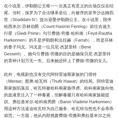
在小说里，伊勒朗公主唯一一次真正有意义的出场仅仅在结
尾。当时，保罗为了合法继承皇位，向被俘的皇帝沙达姆四
世（Shaddam IV）提出迎娶伊勒朗公主。在小说里，陪伴
哈西米尔·芬林伯爵（Count Hasimir Fenring）前往吉迪主
行星（Giedi Prime）勾引费德-劳撒·哈科南（Feyd-Rautha
Harkonnen）的不是伊勒朗和法拉赫（Farrah），而是芬林
的妻子玛戈。玛戈是一位贝尼·杰瑟里特（Bene
Gesserit）。她勾引费德-劳撒的目的是确保贝尼·杰瑟里特
的育种计划万无一失。后来她还怀上了费德-劳撒的女儿。
此外，电视剧也没有交代阿特雷迪斯家族的门塔特
（Mentat）图弗·哈瓦特（Thufir Hawat）的结局。阿特雷迪
斯家族陷落后，哈瓦特被哈科南家族俘虏。哈科南家族向他
的血液里注入了一种毒素，但解毒藥只有哈科南家族能提
供。弗拉基米尔·哈科南男爵（Baron Vladimir Harkonnen）
用这种方法逼迫哈瓦特为自己服务。哈瓦特当然也不会乖乖
就范。一方面，他从内部挑拨费德-劳撒和弗拉基米尔之间