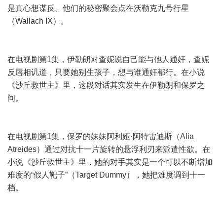
是真心想谋反。他们的秘密聚会点在沃勒克九号行星
（Wallach IX）。
在电视剧第1集，伊勒朗对查妮说自己能与他人通奸，查妮
反唇相讥道，只要她别生孩子，想与谁通奸都行。在小说
《沙丘救世主》里，这段对话其实发生在伊勒朗和保罗之
间。
在电视剧第1集，保罗的妹妹阿利娅·阿特雷迪斯（Alia
Atreides）通过对抗十一片旋转的悬浮利刃来派遣性欲。在
小说《沙丘救世主》里，她的对手其实是一个可以不断增加
难度的“假人靶子”（Target Dummy），她把难度调到十一
档。