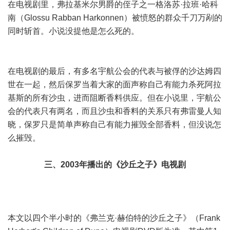
在电视剧里，弗拉基米尔男爵的侄子之一格洛苏·拉班·哈科
南（Glossu Rabban Harkonnen）被愤怒的群众千刀万剐的
同时斩首。小说没提他是怎么死的。
在电视剧的最后，有多名宇航公会的代表与被俘的沙达姆四
世在一起，然后保罗当着大家的面声称自己有能力杀死阿拉
基斯的所有沙虫，进而阻断香料供应。但在小说里，宇航公
会的代表只有两名，而且沙虫和香料的关系只有弗雷曼人知
晓，保罗只是简单声称自己有能力摧毁全部香料，但没说怎
么摧毁。
三、2003年播出的《沙丘之子》电视剧
本文以四个半小时的《弗兰克·赫伯特的沙丘之子》（Frank