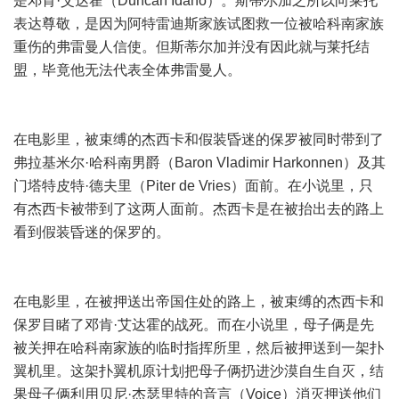
是邓肯·艾达霍（Duncan Idaho）。斯蒂尔加之所以向莱托
表达尊敬，是因为阿特雷迪斯家族试图救一位被哈科南家族
重伤的弗雷曼人信使。但斯蒂尔加并没有因此就与莱托结
盟，毕竟他无法代表全体弗雷曼人。
在电影里，被束缚的杰西卡和假装昏迷的保罗被同时带到了
弗拉基米尔·哈科南男爵（Baron Vladimir Harkonnen）及其
门塔特皮特·德夫里（Piter de Vries）面前。在小说里，只
有杰西卡被带到了这两人面前。杰西卡是在被抬出去的路上
看到假装昏迷的保罗的。
在电影里，在被押送出帝国住处的路上，被束缚的杰西卡和
保罗目睹了邓肯·艾达霍的战死。而在小说里，母子俩是先
被关押在哈科南家族的临时指挥所里，然后被押送到一架扑
翼机里。这架扑翼机原计划把母子俩扔进沙漠自生自灭，结
果母子俩利用贝尼·杰瑟里特的音言（Voice）消灭押送他们