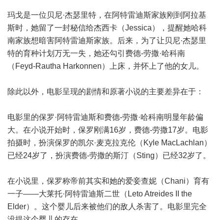
玛戈是一位贝尼·杰瑟里特，在阿特雷迪斯家族刚到阿拉基
斯时，她留了一封秘信给杰西卡（Jessica），提醒她哈科
南家族想暗害阿特雷迪斯家族。后来，为了让贝尼·杰瑟里
特的育种计划万无一失，她还勾引费德-劳撒·哈科南
（Feyd-Rautha Harkonnen）上床，并怀上了他的女儿。
除此以外，电影呈现的剧情和原著小说的主要差异在于：
电影里的保罗·阿特雷迪斯和费德-劳撒·哈科南明显年龄偏
大。在小说开始时，保罗刚满16岁，费德-劳撒17岁。电影
拍摄时，扮演保罗的凯尔·麦克拉克伦（Kyle MacLachlan）
已经24岁了，扮演费德-劳撒的斯汀（Sting）已经32岁了。
在小说里，保罗称帝前其实和她的爱妾查妮（Chani）育有
一子——大莱托·阿特雷迪斯二世（Leto Atreides II the
Elder）。这个婴儿后来被他们的敌人杀害了。电影里完全
没提这个婴儿的存在。