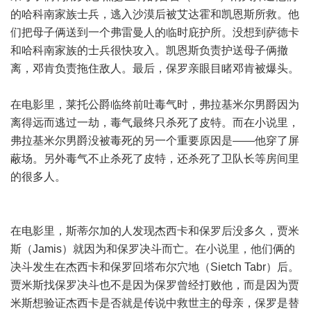
的哈科南家族士兵，逃入沙漠后被艾达霍和凯恩斯所救。他
们把母子俩送到一个弗雷曼人的临时庇护所。没想到萨德卡
和哈科南家族的士兵很快攻入。凯恩斯负责护送母子俩撤
离，邓肯负责拖住敌人。最后，保罗亲眼目睹邓肯被爆头。
在电影里，莱托公爵临终前吐毒气时，弗拉基米尔男爵因为
离得远而逃过一劫，毒气最终只杀死了皮特。而在小说里，
弗拉基米尔男爵没被毒死的另一个重要原因是——他穿了屏
蔽场。另外毒气不止杀死了皮特，还杀死了卫队长等房间里
的很多人。
在电影里，斯蒂尔加的人发现杰西卡和保罗后没多久，贾米
斯（Jamis）就因为和保罗决斗而亡。在小说里，他们俩的
决斗发生在杰西卡和保罗回塔布尔穴地（Sietch Tabr）后。
贾米斯找保罗决斗也不是因为保罗曾经打败他，而是因为贾
米斯想验证杰西卡是否就是传说中救世主的母亲，保罗是替