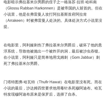
电影暗示弗拉基米尔男爵的侄子之一格洛苏·拉班·哈科南
（Glossu Rabban Harkonnen）是被帝国的人斩首的。但在
小说里，他是在弗雷曼人攻打阿拉基斯首府阿拉肯
（Arrakeen）时被弗雷曼人处决的。具体处决方式小说里没
提。
在电影里，阿利娅刺伤了弗拉基米尔男爵后，破坏了他的悬
浮系统，导致他被抛出一个被炸开的洞，最后被沙虫吞噬。
在小说里，阿利娅只是简单地用戈姆刺（Gom Jabbar）刺
死了弗拉基米尔男爵。
门塔特图弗·哈瓦特（Thufir Hawat）在电影里没有死。而在
小说的最后，沙达姆四世要求他用毒针杀死穆阿迪布。哈瓦
特发现穆阿迪布原来是保罗后，选择了自杀。