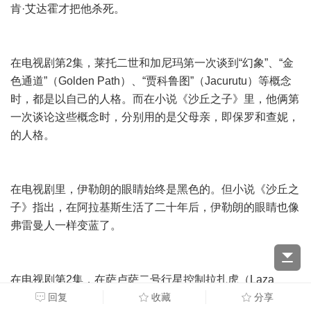
肯·艾达霍才把他杀死。
在电视剧第2集，莱托二世和加尼玛第一次谈到“幻象”、“金
色通道”（Golden Path）、“贾科鲁图”（Jacurutu）等概念
时，都是以自己的人格。而在小说《沙丘之子》里，他俩第
一次谈论这些概念时，分别用的是父母亲，即保罗和查妮，
的人格。
在电视剧里，伊勒朗的眼睛始终是黑色的。但小说《沙丘之
子》指出，在阿拉基斯生活了二十年后，伊勒朗的眼睛也像
弗雷曼人一样变蓝了。
在电视剧第2集，在萨卢萨二号行星控制拉扎虎（Laza
tiger）的是弗雷曼人帕利姆巴沙（Palimbasha）。在小说
回复
收藏
分享