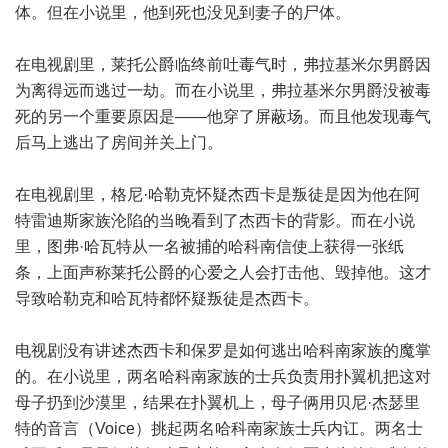
体。但在小说里，他到死也没见到妻子的尸体。
在电视剧里，莱托公爵临终前吐毒气时，弗拉基米尔男爵因
为离得远而逃过一劫。而在小说里，弗拉基米尔男爵没被毒
死的另一个重要原因是——他穿了屏蔽场。而且他发现毒气
后马上逃出了房间并关上门。
在电视剧里，格尼·哈勒克怀疑杰西卡是叛徒是因为他在阿
特雷迪斯家族沦陷的当晚看到了杰西卡的背影。而在小说
里，图弗·哈瓦特从一名被捕的哈科南信使上获得一张纸
条，上面声称莱托公爵的心爱之人会打击他、毁掉他。这才
导致哈勒克和哈瓦特都怀疑叛徒是杰西卡。
电视剧没有讲述杰西卡和保罗是如何逃出哈科南家族的魔掌
的。在小说里，两名哈科南家族的士兵负责用扑翼机把这对
母子扔到沙漠里，结果在扑翼机上，母子俩用贝尼·杰瑟里
特的音言（Voice）挑起两名哈科南家族士兵内讧。两名士