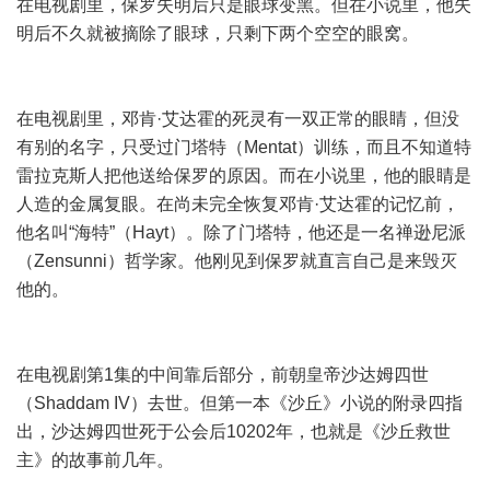
在电视剧里，保罗失明后只是眼球变黑。但在小说里，他失
明后不久就被摘除了眼球，只剩下两个空空的眼窝。
在电视剧里，邓肯·艾达霍的死灵有一双正常的眼睛，但没
有别的名字，只受过门塔特（Mentat）训练，而且不知道特
雷拉克斯人把他送给保罗的原因。而在小说里，他的眼睛是
人造的金属复眼。在尚未完全恢复邓肯·艾达霍的记忆前，
他名叫“海特”（Hayt）。除了门塔特，他还是一名禅逊尼派
（Zensunni）哲学家。他刚见到保罗就直言自己是来毁灭
他的。
在电视剧第1集的中间靠后部分，前朝皇帝沙达姆四世
（Shaddam IV）去世。但第一本《沙丘》小说的附录四指
出，沙达姆四世死于公会后10202年，也就是《沙丘救世
主》的故事前几年。