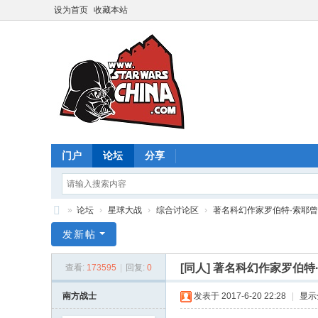
设为首页
收藏本站
门户
论坛
分享
»
论坛
›
星球大战
›
综合讨论区
›
著名科幻作家罗伯特·索耶曾探
星
发新帖
球
[同人]
著名科幻作家罗伯特
查看:
173595
|
回复:
0
大
战
南方战士
发表于 2017-6-20 22:28
|
显示
中