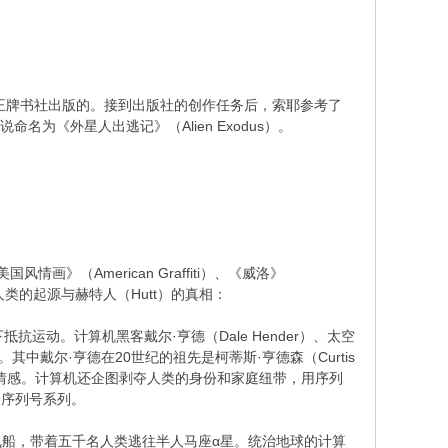
是王牌书社出版的。接到出版社的创作任务后，索耶参考了
为《外星人出逃记》（Alien Exodus）。
》（American Graffiti）、《威洛》
类的起源与赫特人（Hutt）的真相：
动。计算机黑客戴尔·亨德（Dale Hender）、太空
导人。其中戴尔·亨德在20世纪的祖先是柯蒂斯·亨德森（Curtis
类的情感。计算机还企图剥夺人类的身份和家庭纽带，用序列
一个序列号系列。
殖民飞船，带着五千名人类逃往半人马座α星。统治地球的计算