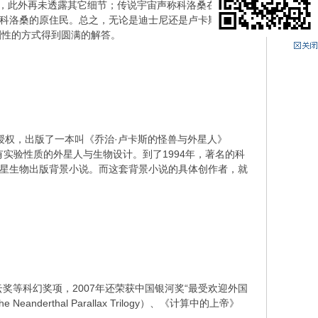
t），此外再未透露其它细节；传说宇宙声称科洛桑在二十万
是科洛桑的原住民。总之，无论是迪士尼还是卢卡斯影业，
剧性的方式得到圆满的解答。
卢卡斯授权，出版了一本叫《乔治·卢卡斯的怪兽与外星人》
被废弃或带有实验性质的外星人与生物设计。到了1994年，著名的科
的外星生物出版背景小说。而这套背景小说的具体创作者，就
云奖等科幻奖项，2007年还荣获中国银河奖“最受欢迎外国
anderthal Parallax Trilogy）、《计算中的上帝》