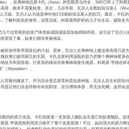
allee），在弗林纳总督卡扎（Kaxa）的宫殿里当侍女，当时已怀上了
塔，根本不需要奴隶。其次，几百年前，瓦尔人企图奴役伍基人（Wookie
致瓦尔人灭族。瓦尔人认为这是神对他们没能奴役伍基人的惩罚。最后，卡扎的
，了解到祖先的身世，深受启发。科斯莫和萨莉的儿子出生后，被取名为“自由
德把几个过劳死的奴隶尸体伪装成因感染昌加血残病而死。这引起了瓦尔人
系统里投了毒，奴隶们都没有被感染。
会破坏他夺取帝国皇位的计划。原来，瓦尔人在弗林纳上建这座高塔只是
导致奴隶们疲劳困乏的主因。卡扎总督利用汲取的原力把整个弗林纳星系
林纳改为帝国首都。行星系的移动导致弗林纳发生地震。科斯莫·亨德在碎
Skywalker）。
尔人宫殿内爆发了。作为完全变态发育的昆虫形种族，瓦尔人在生长阶段
，而是让他们永远停留在幼虫阶段，仅仅增加体形，而无法化蛹。这些永
宫殿内的原力水晶。卡扎则派遣一支加莫人舰队追击逃亡的奴隶舰队。奴隶舰队
科斯莫·亨德居然利用原力移开了整个血星星团！不过，如此强大的原力释