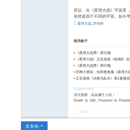
所以，在《星球大战》宇宙里，
依然是四个不同的宇宙。如今早
星球大战
,
罗伯特
相关帖子
•
《星球大战秀》第52集
•
《星球大战》正史游戏《前线Ⅱ》
•
《星球大战秀》第53集
•
官网小测试：你和爸爸像《星球大战
•
正史漫画《法斯马队长》第1集预
消灭西斯，自由属于人民！
Death to Sith, Freedom to People
回复
发新帖