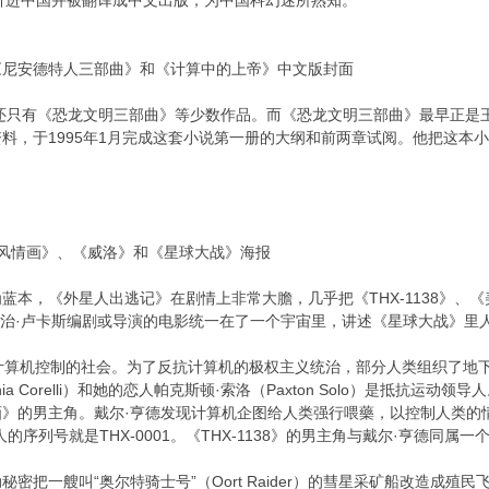
）等均已被引进中国并被翻译成中文出版，为中国科幻迷所熟知。
《尼安德特人三部曲》和《计算中的上帝》中文版封面
手里还只有《恐龙文明三部曲》等少数作品。而《恐龙文明三部曲》最早正
，于1995年1月完成这套小说第一册的大纲和前两章试阅。他把这本小说命名
美国风情画》、《威洛》和《星球大战》海报
本，《外星人出逃记》在剧情上非常大膽，几乎把《THX-1138》、《美国风情画
等乔治·卢卡斯编剧或导演的电影统一在了一个宇宙里，讲述《星球大战》里人
算机控制的社会。为了反抗计算机的极权主义统治，部分人类组织了地下抵抗运
ia Corelli）和她的恋人帕克斯顿·索洛（Paxton Solo）是抵抗运动领
国风情画》的男主角。戴尔·亨德发现计算机企图给人类强行喂藥，以控制人
序列号就是THX-0001。《THX-1138》的男主角与戴尔·亨德同属
密把一艘叫“奥尔特骑士号”（Oort Raider）的彗星采矿船改造成