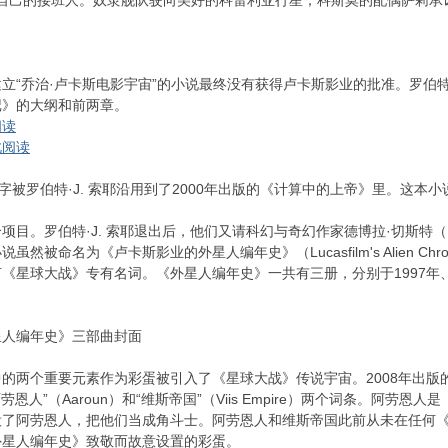
k）为自己的接班人。奴隶舰队驶向美好的科雷利亚行星；科斯莫的配偶萨莉承
立“乔治·卢卡斯电影宇宙”的小说最终没有获得卢卡斯影业的批准。罗伯特
记》的大纲和前两章。
阅读
此阅读
字被罗伯特·J. 索耶沿用到了2000年出版的《计算中的上帝》里。这本小
。罗伯特·J. 索耶退出后，他们又请科幻与奇幻作家德博拉·切斯特（Debo
然被命名为《卢卡斯影业的外星人编年史》（Lucasfilm's Alien Ch
星球大战》专有名词。《外星人编年史》一共有三册，分别于1997年、1
星人编年史》三部曲封面
的两个重要元素作为彩蛋被引入了《星球大战》传说宇宙。2008年出版的《完全
）收录了“阿劳恩人”（Aaroun）和“维斯帝国”（Viis Empire）两个词
役了阿劳恩人，把他们当成角斗士。阿劳恩人和维斯帝国此前从未在任何
外星人编年史》致敬而故意设置的彩蛋。