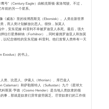
（Century Eagle）由帕克斯顿·索洛驾驶。不过，
亿年前的另一个星系。
威洛》里的埃博西斯克（Eborsisk）。人类在新世界
役人类，而人类计划解放比思人。很快，加莫人
混战中，安东尼娅·科雷利不幸被罗迪亚人杀死。最后，强大
往行星弗林纳（Forhilnor），同时雇佣罗迪亚人和加莫
ia），以纪念牺牲的安东尼娅·科雷利。他们发誓人类终有一天
Exodus）的书上。
、比思人、伊索人（Ithorian）、库巴兹人
 Calamari）和萨勒斯特人（Sullustan）九个《星球大
·亨德（Cosmo Hender）是当地人类奴隶的领
怪的事，那就是奴隶们异常疲劳困乏。尽管奴隶们的工作很