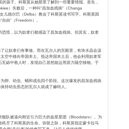
科斯莫的孩子。科斯莫从她那里了解到一些重要情报。首先，
e）失败后，一种叫“昌加血残病”（Changa
女儿德尔巴（Delba）教会了科斯莫读书写字。科斯莫因
”（Freedom）。
的恐慌，以为奴隶们都感染了昌加血残病。但其实，奴隶
为了让奴隶们有事做。而在瓦尔人的宫殿里，有块水晶会汲
在太空中移向帝国本土。抵达帝国本土后，他会利用奴隶军
石瓦砾中救人时，发现自己居然能运用原力隔空移物。于
分为卵、幼虫、蛹和成虫四个阶段。这次爆发的昌加血残病
远保持幼虫形态的瓦尔人就成了赫特人。
被逼向附近引力巨大的血星星团（Bloodstars）。为
放耗尽了科斯莫的生命。弥留之际，科斯莫指定蒙卡拉马