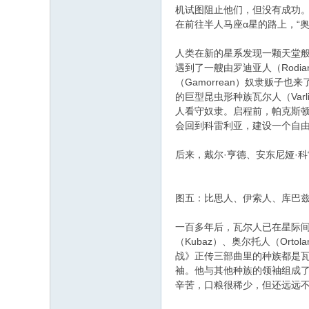
机试图阻止他们，但没有成功。“奥
在前往半人马座α星的路上，“
人类在新的星系发现一颗天堂般
遇到了一艘由罗迪亚人（Rod
（Gamorrean）奴隶贩
的巨型昆虫形种族瓦尔人（Var
人看守奴隶。启程前，帕克斯顿·
会回到科雷利亚，建设一个自
后来，戴尔·亨德、安东尼娅·科雷
图五：比思人、伊索人、库巴
​一百多年后，瓦尔人已在星际间
（Kubaz）、奥尔托人（Ortol
战》正传三部曲里的种族都是瓦尔
袖。他与其他种族的领袖组成
辛苦，口粮很稀少，但还远远