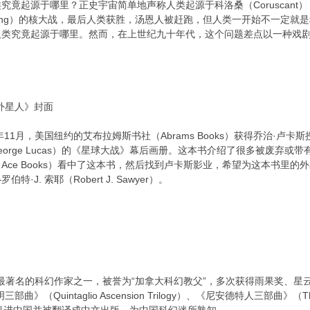
究竟起源于哪里？正史宇宙简单地声称人类起源于科洛桑（Coruscan
ung）的核大战，最后人类获胜，汤恩人被赶跑，但人类一开始不一定就
人类究竟起源于哪里。然而，在上世纪九十年代，这个问题差点以一种戏
外星人》封面
那年11月，美国纽约的艾布拉姆斯书社（Abrams Books）获得乔治·
ens from George Lucas）的《星球大战》幕后画册。这本书介绍了很多
Ace Books）看中了这本书，然后找到卢卡斯影业，希望为这本书里
J. 索耶（Robert J. Sawyer）。
是当代最著名的科幻作家之一，被誉为“加拿大科幻教父”，多次获得雨果奖、星
Quintaglio Ascension Trilogy）、《尼安德特人三部曲》（The Ne