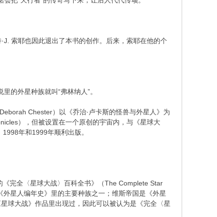
诺会把“天行者”的传奇写下来，让后人代代传颂。
·J. 索耶也因此退出了本书的创作。后来，索耶在他的个
说里的外星种族就叫“弗林纳人”。
rah Chester）以《乔治·卢卡斯的怪兽与外星人》为
ronicles），但被设置在一个原创的宇宙内，与《星球大
998年和1999年顺利出版。
〈星球大战〉百科全书》（The Complete Star
条。阿劳恩人是《外星人编年史》里的主要种族之一；维斯帝国是《外星
《星球大战》作品里出现过，因此可以被认为是《完全〈星