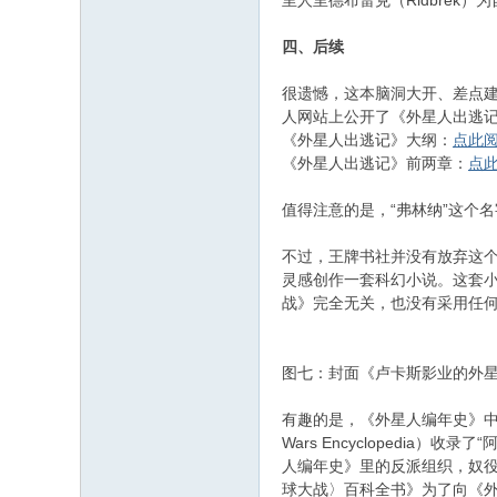
里人里德布雷克（Ridbre
四、后续
很遗憾，这本脑洞大开、差点建
人网站上公开了《外星人出逃
《外星人出逃记》大纲：
点此
《外星人出逃记》前两章：
点
值得注意的是，“弗林纳”这个名
不过，王牌书社并没有放弃这个项目
灵感创作一套科幻小说。这套小说虽
战》完全无关，也没有采用任何《
图七：封面《卢卡斯影业的外
​​有趣的是，《外星人编年史》中
Wars Encyclopedia
人编年史》里的反派组织，奴
球大战〉百科全书》为了向《