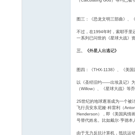
（Calculating God
图三：《恐龙文明三部曲》、
​不过，在1994年时，索耶
一系列已问世的《星球大战》资料
三、《外星人出逃记》
图四：《THX-1138》、《
​以《圣经旧约——出埃及记》为蓝
（Willow）、《星球大战》
25世纪的地球逐渐成为一个被计
飞行员安东尼娅·科雷利（Anton
Henderson），即《美
号替代姓名。比如戴尔·亨德本人的
由于无力反抗计算机，抵抗运动秘