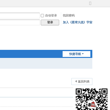
切
换
自动登录
找回密码
到
宽
加入《星球大战》宇宙
登录
版
快捷导航
返回列表