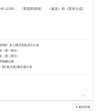
-1138》、《美国风情画》、《威洛》和《星球大战》
前线Ⅱ》多人模式实机演示公布
病（第一部分）
病（第二部分）
早期概念图
》第1集与第2集封面公布
举报
返回列表