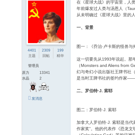
在《星球大战》的宇宙里，人类
文
年前爆发过人类与汤恩人（Ta
从未明确过《星球大战》里的
网
St
一、背景
ar
W
图一：《乔治·卢卡斯的怪兽与
ar
4401
2309
199
主题
回帖
精华
s
​这一切要先从1993年说起。
（Monsters and Ali
管理员
C
幻与奇幻小说出版社王牌书社（
原力
13341
hi
是当时王牌书社的签约作家——罗伯特·
水晶
2
na
二、罗伯特·J. 索耶
发消息
图二：罗伯特·J. 索耶
​​加拿大人罗伯特·J. 索耶
作家奖”。他的代表作《恐龙文明三部曲》（