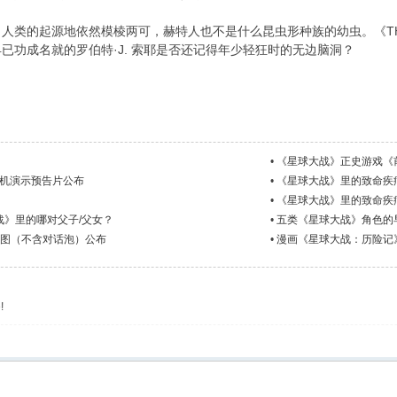
人类的起源地依然模棱两可，赫特人也不是什么昆虫形种族的幼虫。《THX
已功成名就的罗伯特·J. 索耶是否还记得年少轻狂时的无边脑洞？
•
《星球大战》正史游戏《
实机演示预告片公布
•
《星球大战》里的致命疾
•
《星球大战》里的致命疾
》里的哪对父子/父女？
•
五类《星球大战》角色的
览图（不含对话泡）公布
•
漫画《星球大战：历险记
!