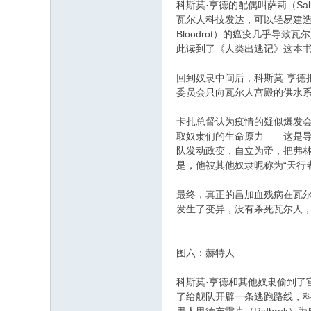
科斯莫·亨德的配偶叫萨莉（S
瓦尔人科技发达，可以轻易建造高
Bloodrot）的瘟疫几乎导
此读到了《人类出逃记》这本书
回到奴隶中间后，科斯莫·亨
委员会只向瓦尔人宫殿的供水
卡扎总督认为疫情的疑似爆发
取奴隶们的生命原力——这是
队发动政变，自立为帝，把弗
是，他被其他奴隶昵称为“天行者”（
最终，真正的昌加血残病在瓦
发生了变异，没有杀死瓦尔人
图六：赫特人
​科斯莫·亨德和其他奴隶偷到了
了给舰队开辟一条逃跑路线，