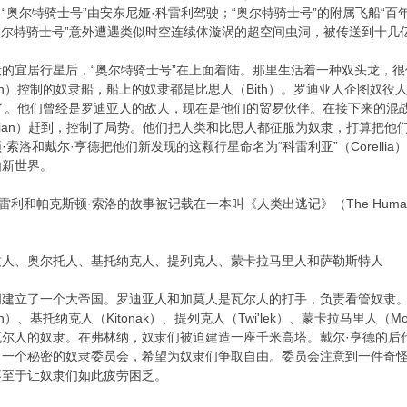
尔特骑士号”由安东尼娅·科雷利驾驶；“奥尔特骑士号”的附属飞船“百年鹰号”
奥尔特骑士号”意外遭遇类似时空连续体漩涡的超空间虫洞，被传送到十几
的宜居行星后，“奥尔特骑士号”在上面着陆。那里生活着一种双头龙，很像《
ian）控制的奴隶船，船上的奴隶都是比思人（Bith）。罗迪亚人企图奴
子也来了。他们曾经是罗迪亚人的敌人，现在是他们的贸易伙伴。在接下来的
lian）赶到，控制了局势。他们把人类和比思人都征服为奴隶，打算把他们押
索洛和戴尔·亨德把他们新发现的这颗行星命名为“科雷利亚”（Corell
由新世界。
利和帕克斯顿·索洛的故事被记载在一本叫《人类出逃记》（The Human 
兹人、奥尔托人、基托纳克人、提列克人、蒙卡拉马里人和萨勒斯特人
建立了一个大帝国。罗迪亚人和加莫人是瓦尔人的打手，负责看管奴隶。人类
an）、基托纳克人（Kitonak）、提列克人（Twi'lek）、蒙卡拉马里人（Mon
人的奴隶。在弗林纳，奴隶们被迫建造一座千米高塔。戴尔·亨德的后代科斯莫
了一个秘密的奴隶委员会，希望为奴隶们争取自由。委员会注意到一件奇
不至于让奴隶们如此疲劳困乏。