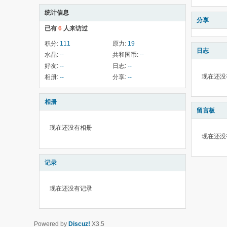
统计信息
分享
已有
6
人来访过
积分:
111
原力:
19
日志
水晶:
--
共和国币:
--
好友:
--
日志:
--
现在还没
相册:
--
分享:
--
相册
留言板
现在还没有相册
现在还没
记录
现在还没有记录
Powered by
Discuz!
X3.5