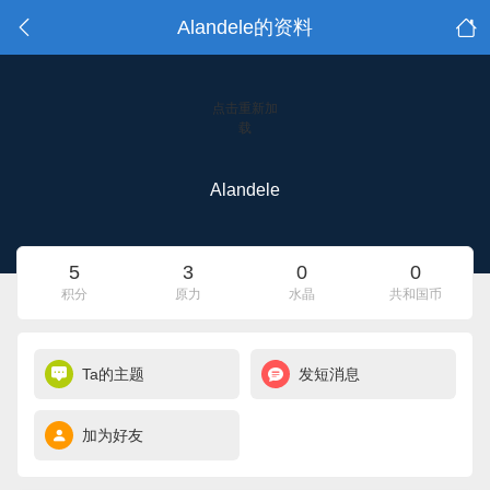
Alandele的资料
点击重新加
载
Alandele
5
3
0
0
积分
原力
水晶
共和国币
Ta的主题
发短消息
加为好友