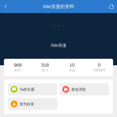
0de浪漫的资料
点击重新加
载
0de浪漫
968
318
10
0
积分
原力
水晶
共和国币
Ta的主题
发短消息
加为好友