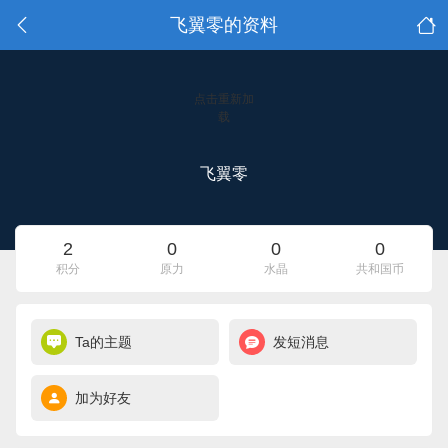
飞翼零的资料
点击重新加
载
飞翼零
2
0
0
0
积分
原力
水晶
共和国币
Ta的主题
发短消息
加为好友