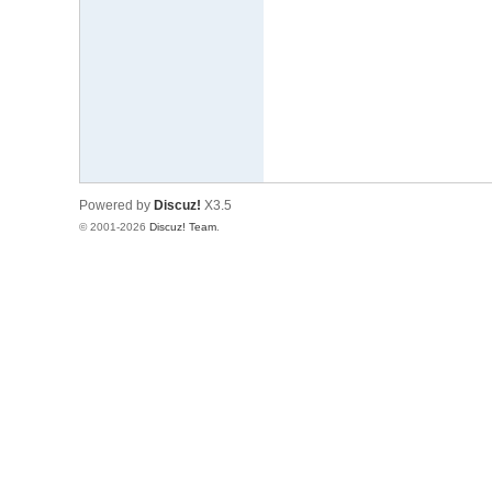
文
网
St
ar
W
ar
Powered by
Discuz!
X3.5
s
© 2001-2026
Discuz! Team
.
C
hi
na