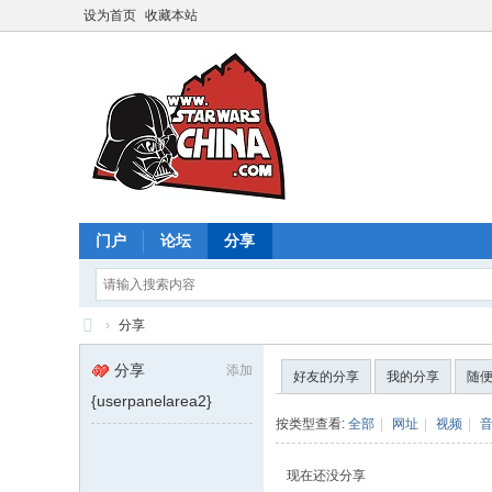
设为首页
收藏本站
门户
论坛
分享
›
分享
星
分享
添加
好友的分享
我的分享
随
球
{userpanelarea2}
大
按类型查看:
全部
|
网址
|
视频
|
战
现在还没分享
中