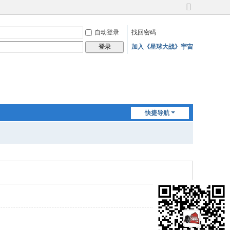
切
换
自动登录
找回密码
到
宽
加入《星球大战》宇宙
登录
版
快捷导航