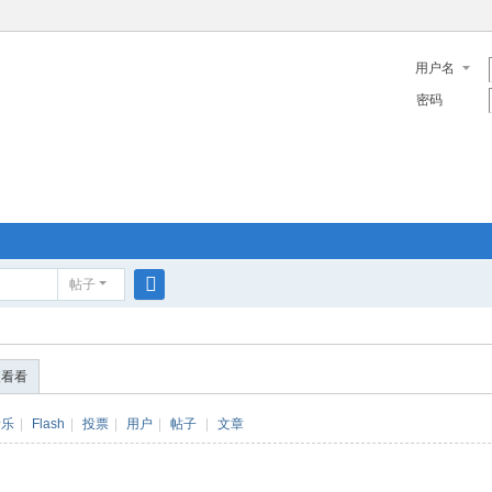
用户名
密码
帖子
搜
索
便看看
音乐
|
Flash
|
投票
|
用户
|
帖子
|
文章