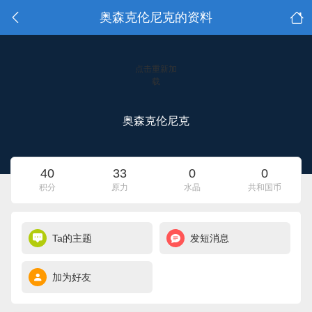
奥森克伦尼克的资料
点击重新加
载
奥森克伦尼克
40
33
0
0
积分
原力
水晶
共和国币
Ta的主题
发短消息
加为好友