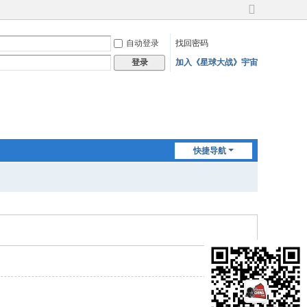
切
换
自动登录
找回密码
到
宽
加入《星球大战》宇宙
登录
版
快捷导航