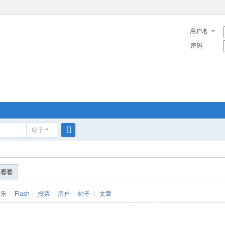
用户名
密码
帖子
搜
索
便看看
音乐
|
Flash
|
投票
|
用户
|
帖子
|
文章