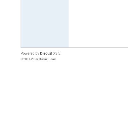
文
网
St
ar
W
ar
Powered by
Discuz!
X3.5
s
© 2001-2026
Discuz! Team
.
C
hi
na