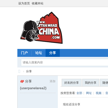
设为首页
收藏本站
门户
论坛
分享
›
分享
星
分享
添加
好友的分享
我的分享
随
球
{userpanelarea2}
大
按类型查看:
全部
|
网址
|
视频
|
战
现在还没分享
中