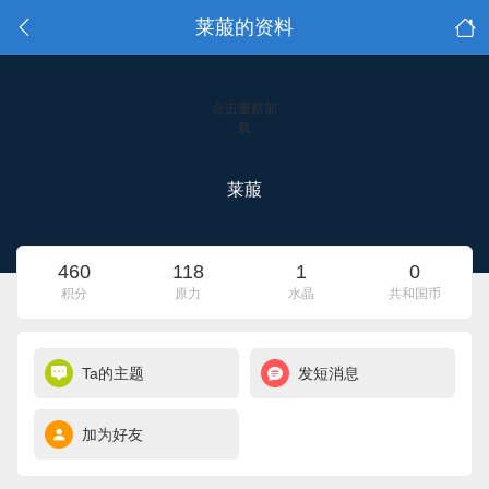
莱菔的资料
点击重新加
载
莱菔
460
118
1
0
积分
原力
水晶
共和国币
Ta的主题
发短消息
加为好友