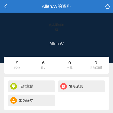
Allen.W的资料
点击重新加
载
Allen.W
9
6
0
0
积分
原力
水晶
共和国币
Ta的主题
发短消息
加为好友