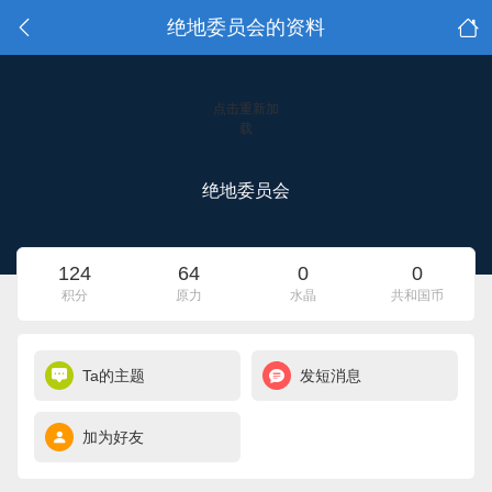
绝地委员会的资料
点击重新加
载
绝地委员会
124
64
0
0
积分
原力
水晶
共和国币
Ta的主题
发短消息
加为好友