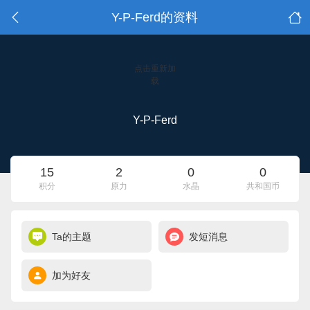
Y-P-Ferd的资料
点击重新加
载
Y-P-Ferd
15
2
0
0
积分
原力
水晶
共和国币
Ta的主题
发短消息
加为好友