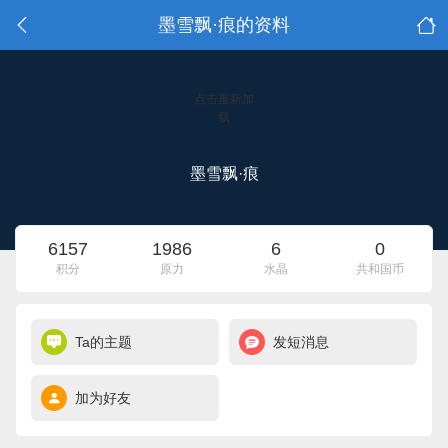
墨雪飘·痕的资料
点击重新加
载
墨雪飘·痕
6157
1986
6
0
积分
原力
水晶
共和国币
Ta的主题
发短消息
加为好友