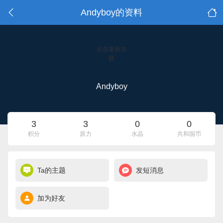
Andyboy的资料
点击重新加
载
Andyboy
3
3
0
0
积分
原力
水晶
共和国币
Ta的主题
发短消息
加为好友