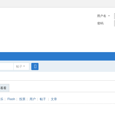
用户名
密码
帖子
搜
索
便看看
音乐
|
Flash
|
投票
|
用户
|
帖子
|
文章