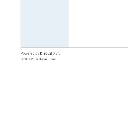
文
网
St
ar
W
ar
Powered by
Discuz!
X3.5
s
© 2001-2026
Discuz! Team
.
C
hi
na