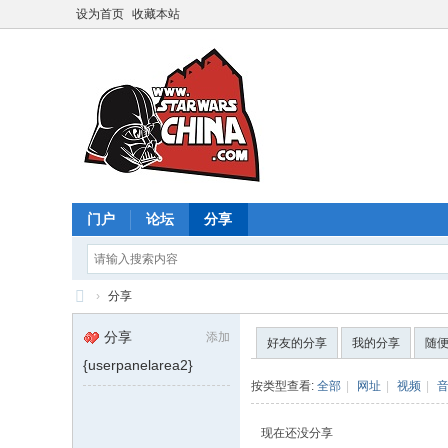
设为首页
收藏本站
门户
论坛
分享
›
分享
星
分享
添加
好友的分享
我的分享
随
球
{userpanelarea2}
大
按类型查看:
全部
|
网址
|
视频
|
战
现在还没分享
中