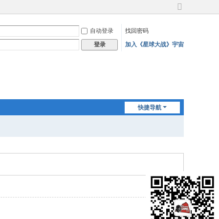
切
换
自动登录
找回密码
到
宽
加入《星球大战》宇宙
登录
版
快捷导航