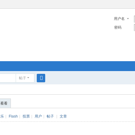
用户名
密码
帖子
搜
索
便看看
音乐
|
Flash
|
投票
|
用户
|
帖子
|
文章