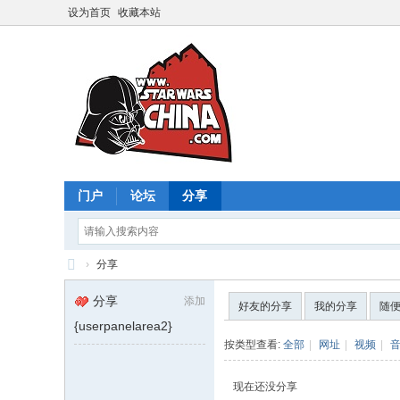
设为首页
收藏本站
门户
论坛
分享
›
分享
星
分享
添加
好友的分享
我的分享
随
球
{userpanelarea2}
大
按类型查看:
全部
|
网址
|
视频
|
战
现在还没分享
中