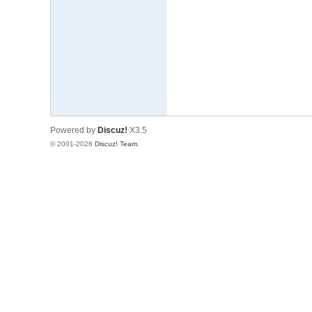
文
网
St
ar
W
ar
Powered by
Discuz!
X3.5
s
© 2001-2026
Discuz! Team
.
C
hi
na