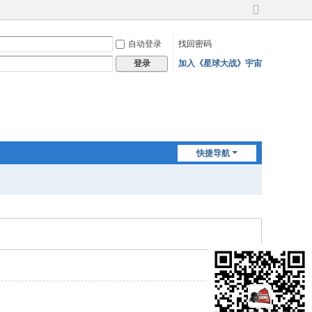
切
换
自动登录
找回密码
到
宽
加入《星球大战》宇宙
登录
版
快捷导航