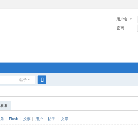
用户名
密码
帖子
搜
索
便看看
音乐
|
Flash
|
投票
|
用户
|
帖子
|
文章