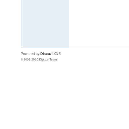
文
网
St
ar
W
ar
Powered by
Discuz!
X3.5
s
© 2001-2026
Discuz! Team
.
C
hi
na