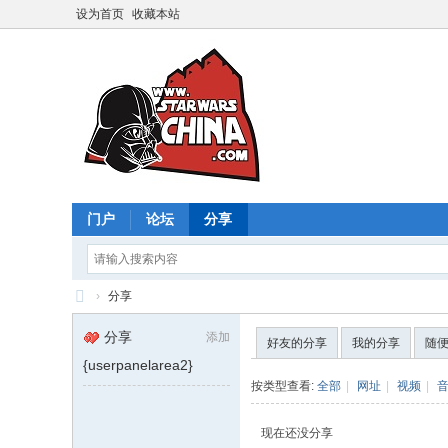
设为首页
收藏本站
门户
论坛
分享
›
分享
星
分享
添加
好友的分享
我的分享
随
球
{userpanelarea2}
大
按类型查看:
全部
|
网址
|
视频
|
战
现在还没分享
中